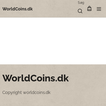
Søg
WorldCoins.dk
WorldCoins.dk
Copyright worldcoins.dk